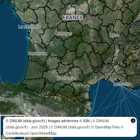
© DINUM (data.gouv.fr) | Images aériennes © IGN |
© DINUM
(data.gouv.fr) - Juin 2026
|
© DINUM (data.gouv.fr)
© OpenMapTiles
©
Contributeurs OpenStreetMap
Satellite