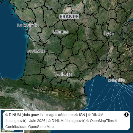
© DINUM (data.gouv.fr) | Images aériennes © IGN |
© DINUM
(data.gouv.fr) - Juin 2026
|
© DINUM (data.gouv.fr)
© OpenMapTiles
©
Contributeurs OpenStreetMap
Satellite