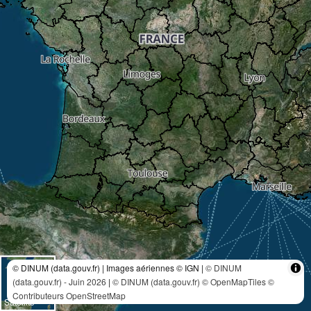
© DINUM (data.gouv.fr) | Images aériennes © IGN |
© DINUM
(data.gouv.fr) - Juin 2026
|
© DINUM (data.gouv.fr)
© OpenMapTiles
©
Contributeurs OpenStreetMap
Satellite