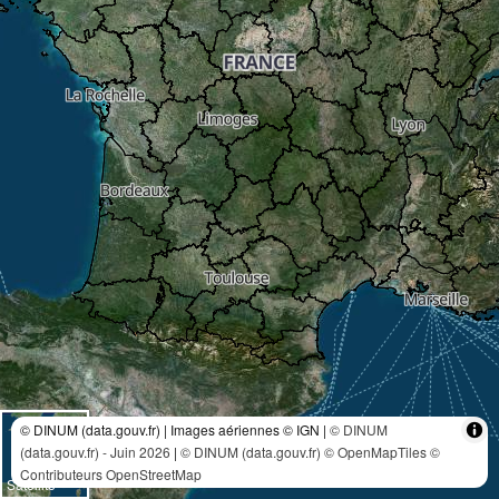
© DINUM (data.gouv.fr) | Images aériennes © IGN |
© DINUM
(data.gouv.fr) - Juin 2026
|
© DINUM (data.gouv.fr)
© OpenMapTiles
©
Contributeurs OpenStreetMap
Satellite