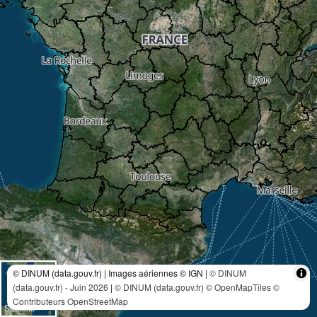
© DINUM (data.gouv.fr) | Images aériennes © IGN |
© DINUM
(data.gouv.fr) - Juin 2026
|
© DINUM (data.gouv.fr)
© OpenMapTiles
©
Contributeurs OpenStreetMap
Satellite